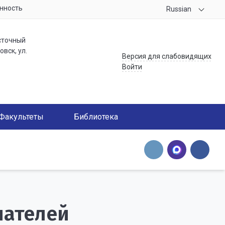
нность
Russian
сточный
вск, ул.
Версия для слабовидящих
Войти
Факультеты
Библиотека
шателей