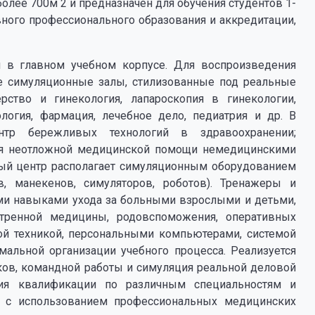
лее 700м 2 и предназначен для обучения студентов 1-
вного профессионального образования и аккредитации,
я в главном учебном корпусе. Для воспроизведения
 симуляционные залы, стилизованные под реальные
рство и гинекология, лапароскопия в гинекологии,
тология, фармация, лечебное дело, педиатрия и др. В
тр бережливых технологий в здравоохранении;
ия неотложной медицинской помощи немедицинскими
ный центр располагает симуляционным оборудованием
в, манекенов, симуляторов, роботов). Тренажеры и
ми навыками ухода за больными взрослыми и детьми,
стренной медицины, родовспоможения, оперативных
ой техникой, персональными компьютерами, системой
мальной организации учебного процесса. Реализуется
ков, командной работы и симуляция реальной деловой
ия квалификации по различным специальностям и
 с использованием профессиональных медицинских