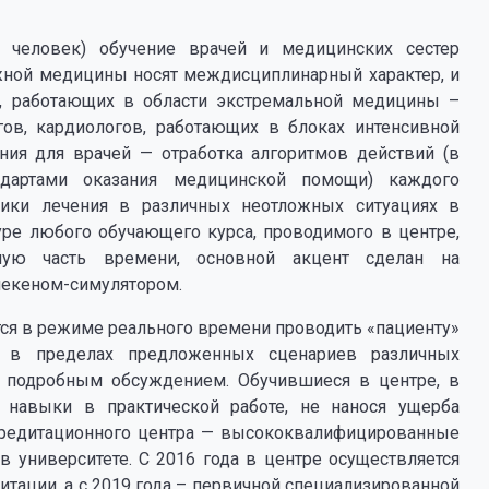
 человек) обучение врачей и медицинских сестер
ожной медицины носят междисциплинарный характер, и
в, работающих в области экстремальной медицины –
гов, кардиологов, работающих в блоках интенсивной
ения для врачей — отработка алгоритмов действий (в
ндартами оказания медицинской помощи) каждого
ики лечения в различных неотложных ситуациях в
уре любого обучающего курса, проводимого в центре,
ьную часть времени, основной акцент сделан на
некеном-симулятором.
ся в режиме реального времени проводить «пациенту»
ия в пределах предложенных сценариев различных
м подробным обсуждением. Обучившиеся в центре, в
 навыки в практической работе, не нанося ущерба
кредитационного центра — высококвалифицированные
в университете. С 2016 года в центре осуществляется
тации, а с 2019 года – первичной специализированной