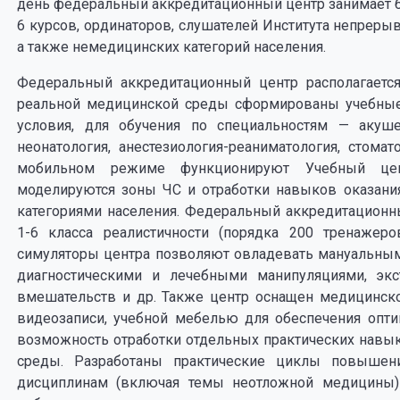
день федеральный аккредитационный центр занимает бо
6 курсов, ординаторов, слушателей Института непреры
а также немедицинских категорий населения.
Федеральный аккредитационный центр располагаетс
реальной медицинской среды сформированы учебные
условия, для обучения по специальностям — акуше
неонатология, анестезиология-реаниматология, стома
мобильном режиме функционируют Учебный цен
моделируются зоны ЧС и отработки навыков оказан
категориями населения. Федеральный аккредитацион
1-6 класса реалистичности (порядка 200 тренажеро
симуляторы центра позволяют овладевать мануальны
диагностическими и лечебными манипуляциями, эк
вмешательств и др. Также центр оснащен медицинск
видеозаписи, учебной мебелью для обеспечения опти
возможность отработки отдельных практических навы
среды. Разработаны практические циклы повышен
дисциплинам (включая темы неотложной медицины)