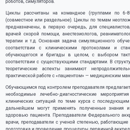
роботов, симуляторов.
Циклы рассчитаны на командное (группами по 6-8
(совместное или раздельное). Циклы по темам неотл
предназначены, в первую очередь, для специалисто
врачей скорой помощи, анестезиологов, реаниматоло
терапии и т.д. Основная задача симуляционного обуч
соответствии с клиническими протоколами и ста
обучающегося и бригады в целом, с выбором такт
соответствии с существующими стандартами. В структ
теоретические аспекты занимают непродолжител
практической работе с «пациентом» — медицинским ма
Обучающимся под контролем преподавателя предлагает
необходимые лечебно-диагностические мероприят
клинических ситуаций по теме курса с последующи
дальнейшем могут применять полученные знания и
здоровью пациента. Преподаватели Федерального ак
врачи, преподаватели с ученой степенью, работающие 
подготовка и проведение процедуры первичной аккреди