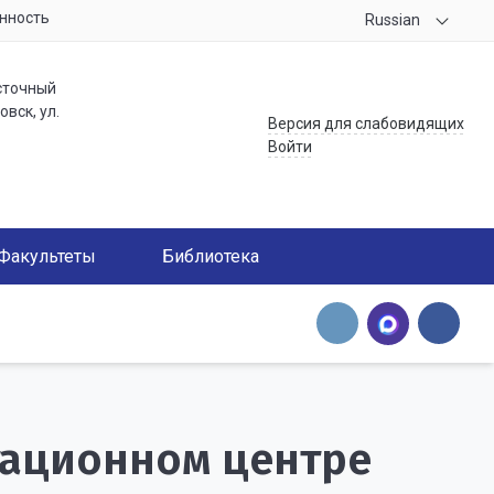
нность
Russian
сточный
вск, ул.
Версия для слабовидящих
Войти
Факультеты
Библиотека
тационном центре