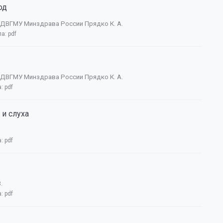
од
ДВГМУ Минздрава России Прядко К.
А.
ла:
pdf
ДВГМУ Минздрава России Прядко К. А.
а:
pdf
и слуха
а:
pdf
.
а:
pdf