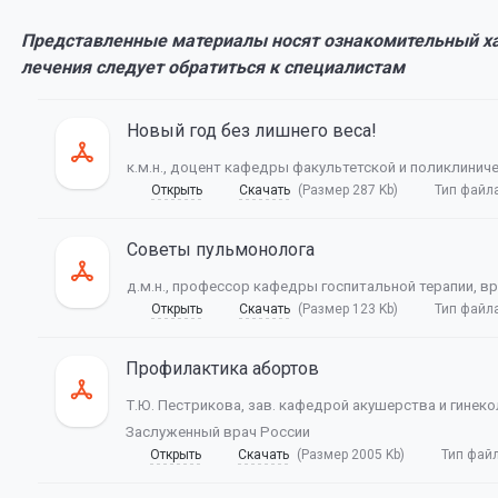
Представленные материалы носят ознакомительный хар
лечения следует обратиться к специалистам
Новый год без лишнего веса!
к.м.н., доцент кафедры факультетской и поликлинич
Открыть
Скачать
(Размер 287 Kb)
Тип файл
Советы пульмонолога
д.м.н., профессор кафедры госпитальной терапии, в
Открыть
Скачать
(Размер 123 Kb)
Тип файл
Профилактика абортов
Т.Ю. Пестрикова, зав. кафедрой акушерства и гинек
Заслуженный врач России
Открыть
Скачать
(Размер 2005 Kb)
Тип фай