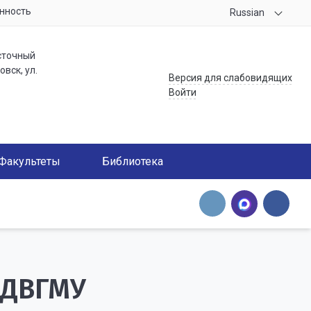
нность
Russian
сточный
вск, ул.
Версия для слабовидящих
Войти
Факультеты
Библиотека
 ДВГМУ