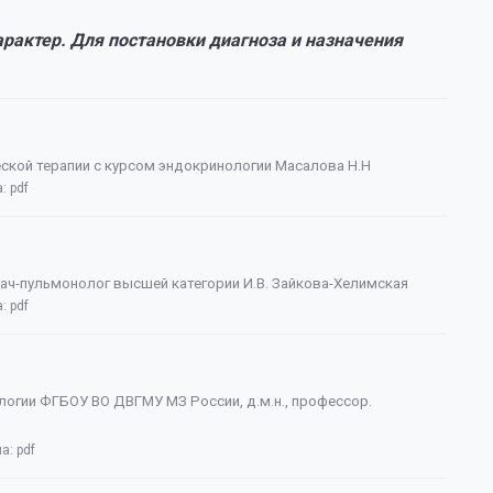
актер. Для постановки диагноза и назначения
еской терапии с курсом эндокринологии Масалова Н.Н
а:
pdf
рач-пульмонолог высшей категории И.В. Зайкова-Хелимская
а:
pdf
ологии ФГБОУ ВО ДВГМУ МЗ России, д.м.н., профессор.
ла:
pdf